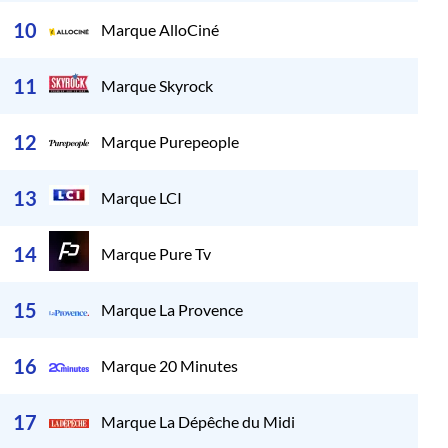
295
10
Marque AlloCiné
273
11
Marque Skyrock
271
12
Marque Purepeople
158
13
Marque LCI
155
14
Marque Pure Tv
136
15
Marque La Provence
122
16
Marque 20 Minutes
119
17
Marque La Dépêche du Midi