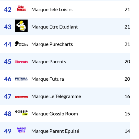
42
Marque Télé Loisirs
21 51
43
Marque Etre Etudiant
21 25
44
Marque Purecharts
21 20
45
Marque Parents
20 46
46
Marque Futura
20 02
47
Marque Le Télégramme
16 21
48
Marque Gossip Room
15 61
49
Marque Parent Epuisé
14 91