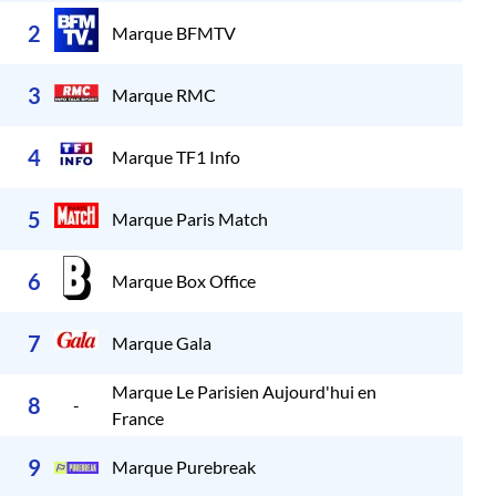
985
2
Marque BFMTV
906
3
Marque RMC
825
4
Marque TF1 Info
793
5
Marque Paris Match
612
6
Marque Box Office
520
7
Marque Gala
Marque Le Parisien Aujourd'hui en
491
8
-
France
298
9
Marque Purebreak