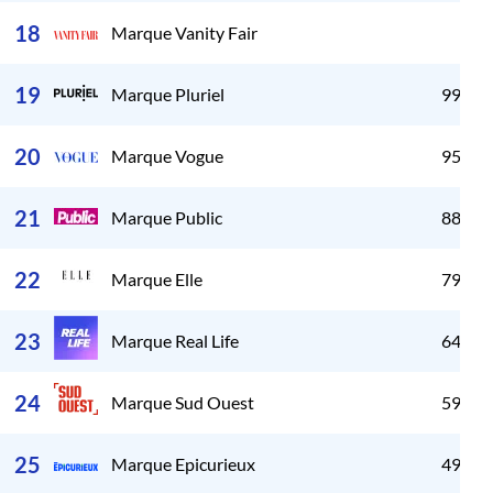
119
18
Marque Vanity Fair
19
Marque Pluriel
99 90
20
Marque Vogue
95 55
21
Marque Public
88 27
22
Marque Elle
79 88
23
Marque Real Life
64 98
24
Marque Sud Ouest
59 86
25
Marque Epicurieux
49 74