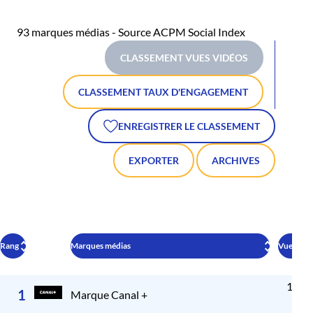
93 marques médias - Source ACPM Social Index
CLASSEMENT VUES VIDÉOS
CLASSEMENT TAUX D'ENGAGEMENT
ENREGISTRER LE CLASSEMENT
EXPORTER
ARCHIVES
Rang
Marques médias
Vues vid
1 22
1
Marque Canal +