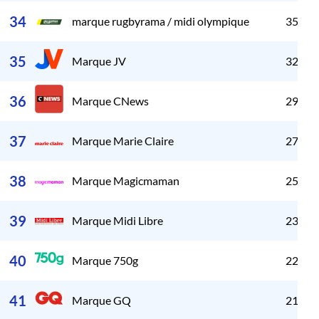
34
marque rugbyrama / midi olympique
35 77
35
Marque JV
32 64
36
Marque CNews
29 86
37
Marque Marie Claire
27 17
38
Marque Magicmaman
25 76
39
Marque Midi Libre
23 28
40
Marque 750g
22 78
41
Marque GQ
21 55