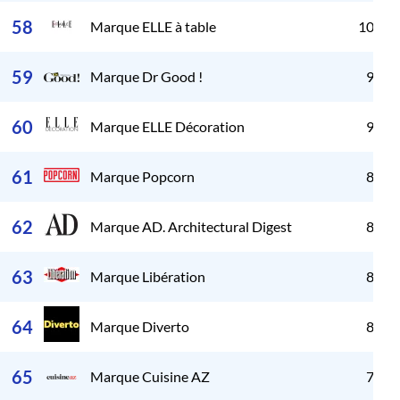
58
Marque ELLE à table
10 34
59
Marque Dr Good !
9 99
60
Marque ELLE Décoration
9 05
61
Marque Popcorn
8 79
62
Marque AD. Architectural Digest
8 69
63
Marque Libération
8 63
64
Marque Diverto
8 53
65
Marque Cuisine AZ
7 17