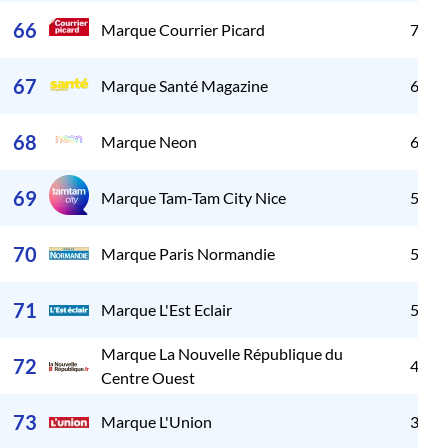
66
Marque Courrier Picard
7 04
67
Marque Santé Magazine
6 83
68
Marque Neon
6 00
69
Marque Tam-Tam City Nice
5 63
70
Marque Paris Normandie
5 33
71
Marque L'Est Eclair
5 15
Marque La Nouvelle République du
72
4 12
Centre Ouest
73
Marque L'Union
3 84