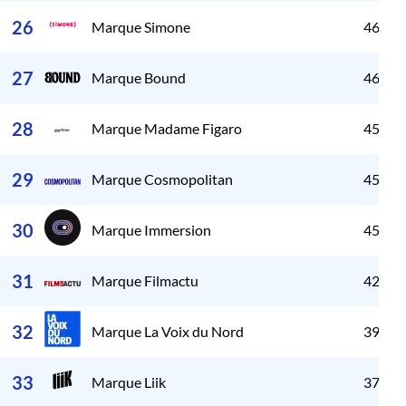
26
Marque Simone
46 71
27
Marque Bound
46 32
28
Marque Madame Figaro
45 98
29
Marque Cosmopolitan
45 70
30
Marque Immersion
45 53
31
Marque Filmactu
42 79
32
Marque La Voix du Nord
39 91
33
Marque Liik
37 98