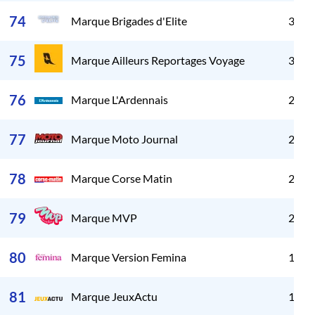
74
Marque Brigades d'Elite
3 60
75
Marque Ailleurs Reportages Voyage
3 20
76
Marque L'Ardennais
2 97
77
Marque Moto Journal
2 85
78
Marque Corse Matin
2 55
79
Marque MVP
2 31
80
Marque Version Femina
1 87
81
Marque JeuxActu
1 74