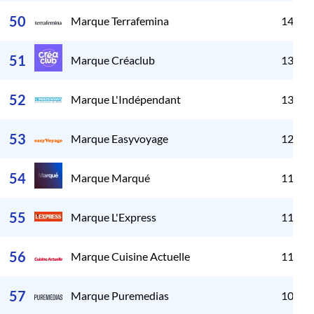
50
Marque Terrafemina
14 06
51
Marque Créaclub
13 96
52
Marque L'Indépendant
13 75
53
Marque Easyvoyage
12 58
54
Marque Marqué
11 84
55
Marque L'Express
11 63
56
Marque Cuisine Actuelle
11 03
57
Marque Puremedias
10 85