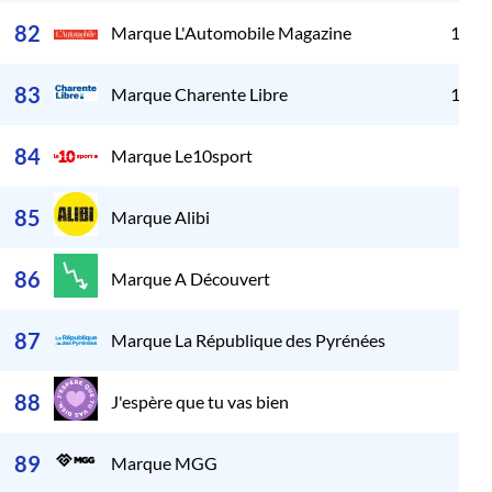
82
Marque L'Automobile Magazine
1 50
83
Marque Charente Libre
1 27
84
Marque Le10sport
926
85
Marque Alibi
848
86
Marque A Découvert
554
87
Marque La République des Pyrénées
374
88
J'espère que tu vas bien
161
89
Marque MGG
71