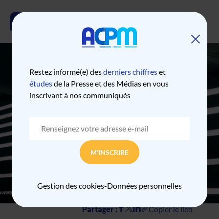
Restez informé(e) des
derniers chiffres
et
CLASSEMENT
études
de la Presse et des Médias en vous
inscrivant à nos communiqués
SOCIAL INDEX -
VUES VIDÉOS
JANVIER 2026
M'INSCRIRE
Gestion des cookies
-
Données personnelles
Accueil
Classement social index - vues vidéos janvier 2026
Partager :
Copier le lien