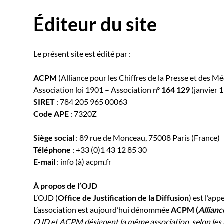
Éditeur du site
Le présent site est édité par :
ACPM
(Alliance pour les Chiffres de la Presse et des Mé
Association loi 1901 – Association n°
164 129
(janvier 
SIRET
: 784 205 965 00063
Code APE
: 7320Z
Siège social
: 89 rue de Monceau, 75008 Paris (France)
Téléphone
: +33 (0)1 43 12 85 30
E-mail
: info (à) acpm.fr
À propos de l’OJD
L’OJD (
Office de Justification de la Diffusion
) est l’app
L’association est aujourd’hui dénommée
ACPM (
Allianc
OJD et ACPM désignent la même association, selon les 