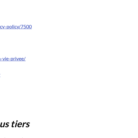
acy-policy/7500
-vie-privee/
v
us tiers