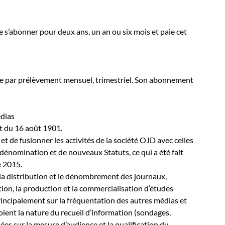
 s’abonner pour deux ans, un an ou six mois et paie cet
ie par prélèvement mensuel, trimestriel. Son abonnement
édias
ret du 16 août 1901.
et de fusionner les activités de la société OJD avec celles
 dénomination et de nouveaux Statuts, ce qui a été fait
e 2015.
 la distribution et le dénombrement des journaux,
tion, la production et la commercialisation d’études
principalement sur la fréquentation des autres médias et
soient la nature du recueil d’information (sondages,
es sur la mesure d’audience et la qualification du