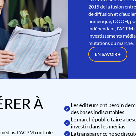
2015 de la fusion entre
de diffusion et d'audien
numérique, DOOH, podc
indépendant, l'ACPM tra
investissements médias
mutations du marché.
EN SAVOIR +
RER À
Les éditeurs ont besoin de m
des bases indiscutables.
Le marché publicitaire a beso
investir dans les médias.
es médias. L'ACPM contrôle,
La transparence ne se discut