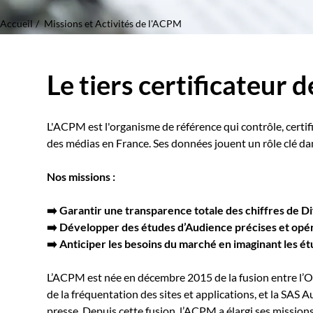
Accueil
Missions et Activités de l'ACPM
Le tiers certificateur 
L'ACPM est l'organisme de référence qui contrôle, certifie
des médias en France. Ses données jouent un rôle clé d
Nos missions :
➡️ Garantir une transparence totale des chiffres de D
➡️ Développer des études d’Audience précises et opé
➡️ Anticiper les besoins du marché en imaginant les é
L’ACPM est née en décembre 2015 de la fusion entre l’OJD
de la fréquentation des sites et applications, et la SAS A
presse. Depuis cette fusion, l’ACPM a élargi ses missio