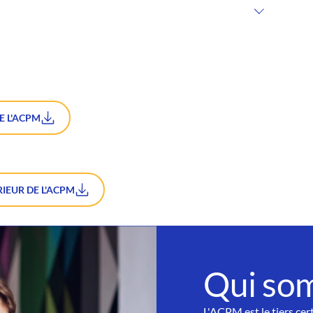
E L'ACPM
IEUR DE L'ACPM
Qui so
L'ACPM est le tiers cer