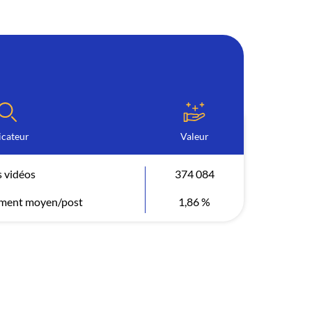
icateur
Valeur
 vidéos
374 084
ement moyen/post
1,86 %