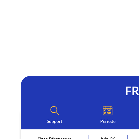
F
Support
Période
Sites Bfmtv.com
Juin 26