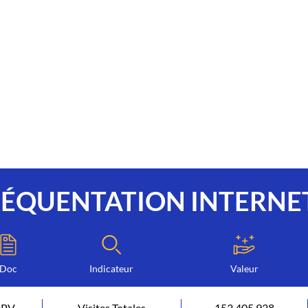
RÉQUENTATION INTERNE
Doc
Indicateur
Valeur
PV
Visites Totales
153 405 938