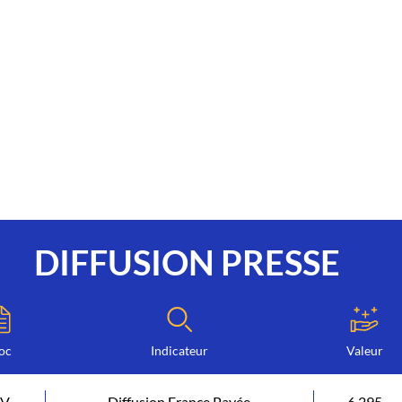
DIFFUSION PRESSE
oc
Indicateur
Valeur
PV
Diffusion France Payée
6 295