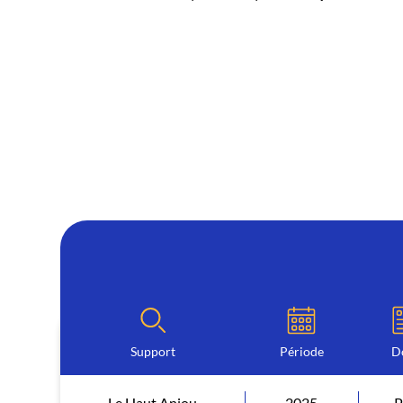
Support
Période
D
Le Haut Anjou
2025