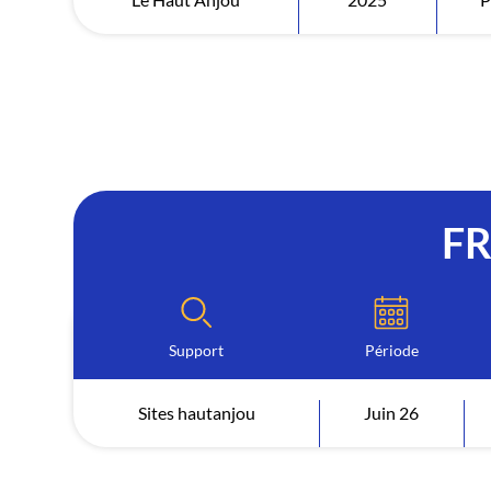
F
Support
Période
Sites hautanjou
Juin 26