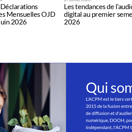
Déclarations
Les tendances de l’audi
s Mensuelles OJD
digital au premier sem
uin 2026
2026
Qui so
L'ACPM est le tiers cer
2015 de la fusion entre
de diffusion et d'audien
numérique, DOOH, podc
indépendant, l'ACPM tra