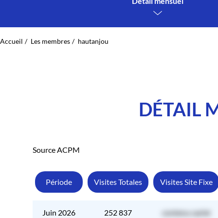
Détail mensuel
Accueil
Les membres
hautanjou
DÉTAIL 
Source ACPM
Période
Visites Totales
Visites Site Fixe
Juin 2026
252 837
contenu caché