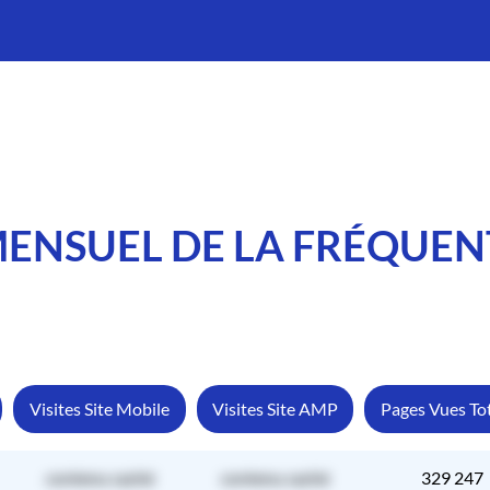
MENSUEL DE LA FRÉQUE
Visites Site Mobile
Visites Site AMP
Pages Vues To
contenu caché
contenu caché
329 247