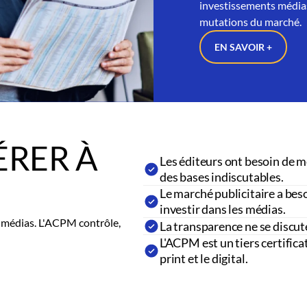
investissements médias
mutations du marché.
EN SAVOIR +
RER À
Les éditeurs ont besoin de m
des bases indiscutables.
Le marché publicitaire a beso
investir dans les médias.
es médias. L'ACPM contrôle,
La transparence ne se discut
L'ACPM est un tiers certifica
print et le digital.