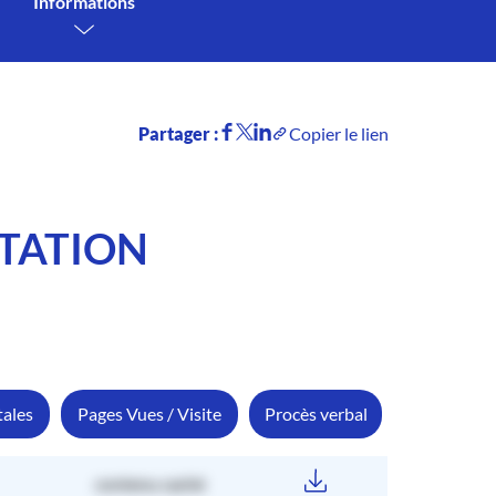
Informations
Partager :
Copier le lien
NTATION
tales
Pages Vues / Visite
Procès verbal
contenu caché