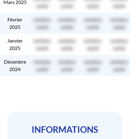
Mars 2025
caché
caché
caché
caché
Février
contenu
contenu
contenu
contenu
2025
caché
caché
caché
caché
Janvier
contenu
contenu
contenu
contenu
2025
caché
caché
caché
caché
Décembre
contenu
contenu
contenu
contenu
2024
caché
caché
caché
caché
INFORMATIONS