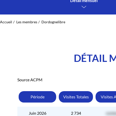
Détail mensuel
Accueil
Les membres
Dordognelibre
DÉTAIL 
Source ACPM
Période
Visites Totales
Visites 
Juin 2026
2 734
conte