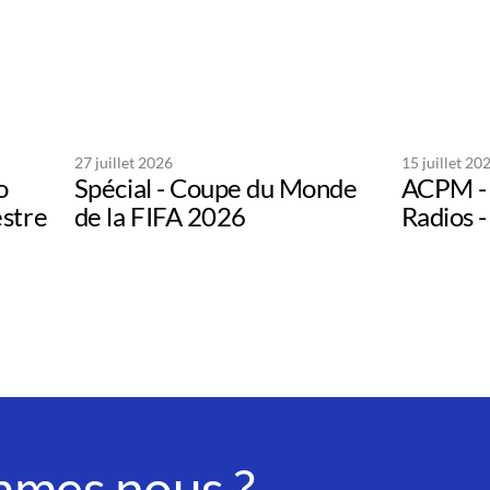
27 juillet 2026
15 juillet 20
o
Spécial - Coupe du Monde
ACPM - 
estre
de la FIFA 2026
Radios -
mmes nous ?