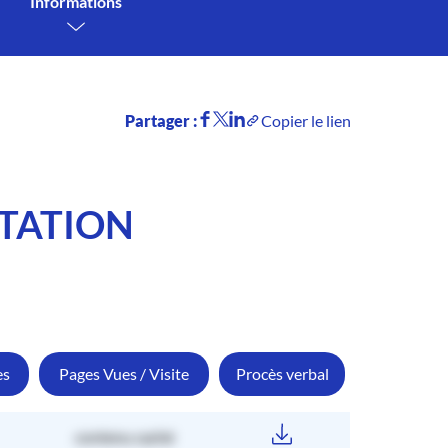
Informations
Partager :
Copier le lien
NTATION
es
Pages Vues / Visite
Procès verbal
contenu caché