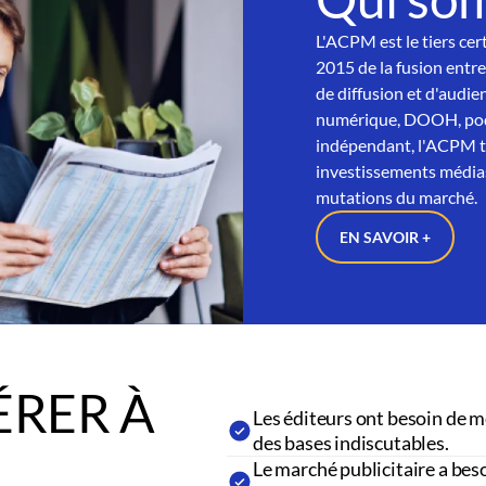
L'ACPM est le tiers cer
2015 de la fusion entre
de diffusion et d'audien
numérique, DOOH, podc
indépendant, l'ACPM tra
investissements médias
mutations du marché.
EN SAVOIR +
RER À
Les éditeurs ont besoin de m
des bases indiscutables.
Le marché publicitaire a beso