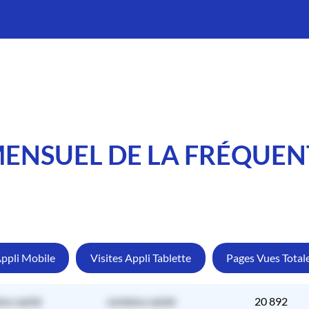
MENSUEL DE LA FRÉQUE
Appli Mobile
Visites Appli Tablette
Pages Vues Total
nu caché
contenu caché
20 892