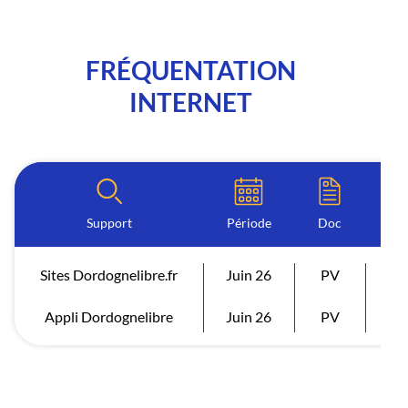
FRÉQUENTATION
INTERNET
Support
Période
Doc
Sites Dordognelibre.fr
Juin 26
PV
Vi
Appli Dordognelibre
Juin 26
PV
Vi