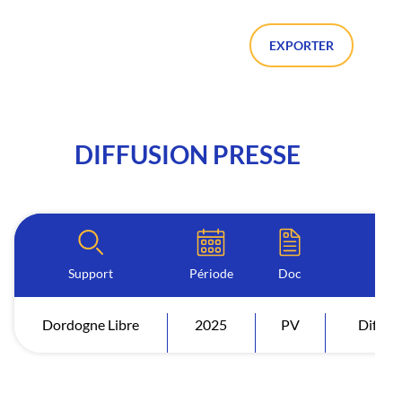
EXPORTER
DIFFUSION PRESSE
Support
Période
Doc
Dordogne Libre
2025
PV
Diffus