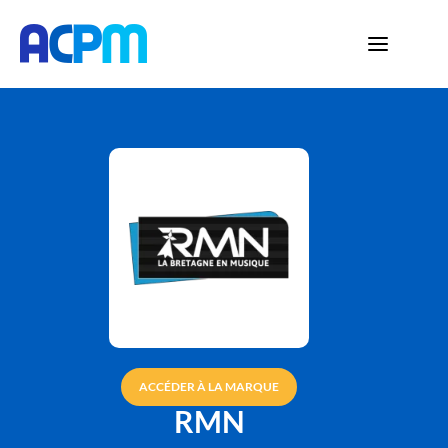
ACCÉDER À LA MARQUE
RMN