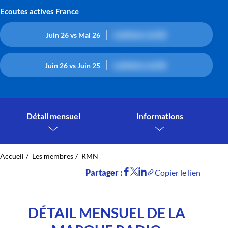
Ecoutes actives France
contenu caché
Juin 26 vs Mai 26
contenu caché
Juin 26 vs Juin 25
Détail mensuel
Informations
Accueil
Les membres
RMN
Partager :
Copier le lien
DÉTAIL MENSUEL DE LA