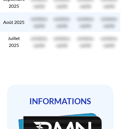
2025
caché
caché
caché
caché
c
contenu
contenu
contenu
contenu
co
Août 2025
caché
caché
caché
caché
c
Juillet
contenu
contenu
contenu
contenu
co
2025
caché
caché
caché
caché
c
INFORMATIONS