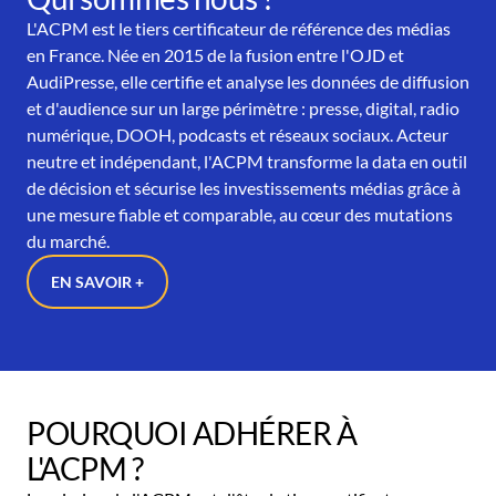
L'ACPM est le tiers certificateur de référence des médias
en France. Née en 2015 de la fusion entre l'OJD et
AudiPresse, elle certifie et analyse les données de diffusion
et d'audience sur un large périmètre : presse, digital, radio
numérique, DOOH, podcasts et réseaux sociaux. Acteur
neutre et indépendant, l'ACPM transforme la data en outil
de décision et sécurise les investissements médias grâce à
une mesure fiable et comparable, au cœur des mutations
du marché.
EN SAVOIR +
POURQUOI ADHÉRER À
L'ACPM ?