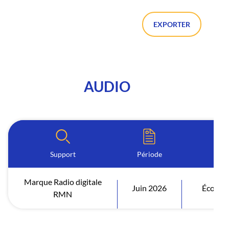
EXPORTER
AUDIO
Support
Période
I
Marque Radio digitale
Juin 2026
Écoutes
RMN