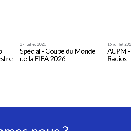
27 juillet 2026
15 juillet 20
o
Spécial - Coupe du Monde
ACPM - 
estre
de la FIFA 2026
Radios -