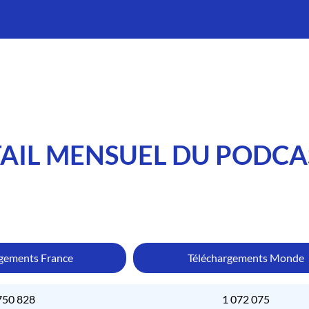
AIL MENSUEL DU PODCA
rgements France
Téléchargements Monde
750 828
1 072 075