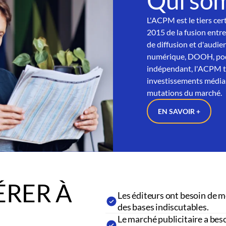
Qui so
L'ACPM est le tiers cer
2015 de la fusion entre
de diffusion et d'audien
numérique, DOOH, podc
indépendant, l'ACPM tra
investissements médias
mutations du marché.
EN SAVOIR +
RER À
Les éditeurs ont besoin de m
des bases indiscutables.
Le marché publicitaire a beso