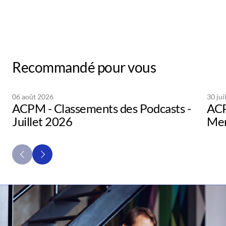
Recommandé pour vous
06 août 2026
30 jui
ACPM - Classements des Podcasts -
ACP
Juillet 2026
Men