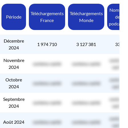
Nombre
Téléchargements
Téléchargements
Période
de
France
Monde
podcasts
Décembre
1 974 710
3 127 381
33
2024
Novembre
contenu
contenu caché
contenu caché
2024
caché
Octobre
contenu
contenu caché
contenu caché
2024
caché
Septembre
contenu
contenu caché
contenu caché
2024
caché
contenu
Août 2024
contenu caché
contenu caché
caché