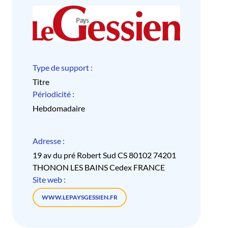
Type de support :
Titre
Périodicité :
Hebdomadaire
Adresse :
19 av du pré Robert Sud CS 80102 74201
THONON LES BAINS Cedex FRANCE
Site web :
WWW.LEPAYSGESSIEN.FR