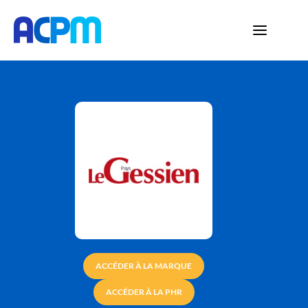
ACCÉDER À LA MARQUE
ACCÉDER À LA PHR