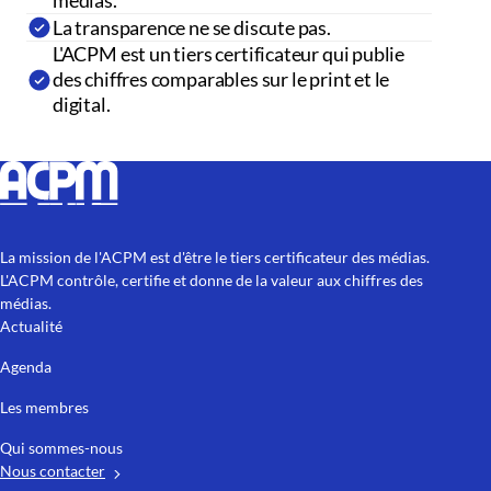
médias.
La transparence ne se discute pas.
L'ACPM est un tiers certificateur qui publie
des chiffres comparables sur le print et le
digital.
La mission de l'ACPM est d'être le tiers certificateur des médias.
L'ACPM contrôle, certifie et donne de la valeur aux chiffres des
médias.
Actualité
Agenda
Les membres
Qui sommes-nous
Nous contacter