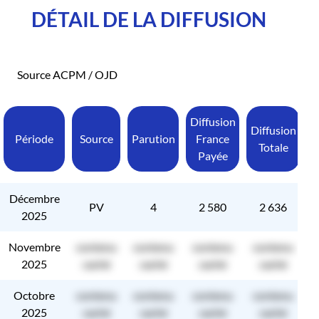
DÉTAIL DE LA DIFFUSION
Source ACPM / OJD
Diffusion
Diffusion
Période
Source
Parution
France
Totale
Payée
Décembre
PV
4
2 580
2 636
2025
Novembre
contenu
contenu
contenu
contenu
2025
caché
caché
caché
caché
Octobre
contenu
contenu
contenu
contenu
2025
caché
caché
caché
caché