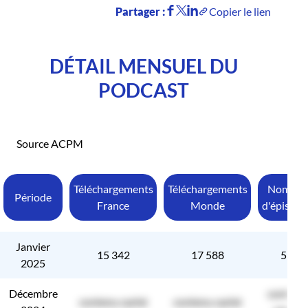
Partager :
Copier le lien
DÉTAIL MENSUEL DU
PODCAST
Source ACPM
Téléchargements
Téléchargements
Nombre
Période
France
Monde
d'épisode
Janvier
15 342
17 588
53
2025
Décembre
contenu
contenu caché
contenu caché