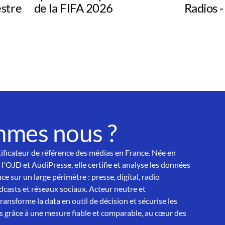
estre
de la FIFA 2026
Radios -
mmes nous ?
tificateur de référence des médias en France. Née en
 l'OJD et AudiPresse, elle certifie et analyse les données
ce sur un large périmètre : presse, digital, radio
asts et réseaux sociaux. Acteur neutre et
nsforme la data en outil de décision et sécurise les
 grâce à une mesure fiable et comparable, au cœur des