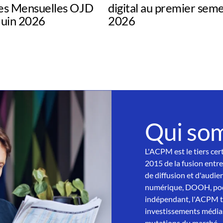
s Mensuelles OJD
digital au premier sem
uin 2026
2026
Qui so
L'ACPM est le tiers cer
2015 de la fusion entre
de diffusion et d'audien
numérique, DOOH, podc
indépendant, l'ACPM tra
investissements médias
mutations du marché.