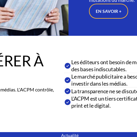
EN SAVOIR +
RER À
Les éditeurs ont besoin de m
des bases indiscutables.
Le marché publicitaire a beso
investir dans les médias.
es médias. L'ACPM contrôle,
La transparence ne se discut
L'ACPM est un tiers certifica
print et le digital.
Actualité