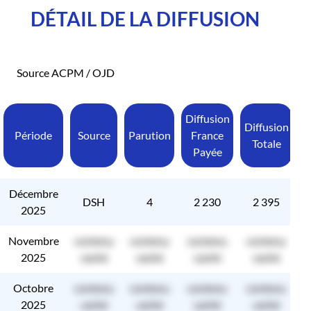
DÉTAIL DE LA DIFFUSION
Source ACPM / OJD
Diffusion
Diffusion
Période
Source
Parution
France
Totale
Payée
Décembre
DSH
4
2 230
2 395
2025
Novembre
contenu
contenu
contenu
contenu
2025
caché
caché
caché
caché
Octobre
contenu
contenu
contenu
contenu
2025
caché
caché
caché
caché