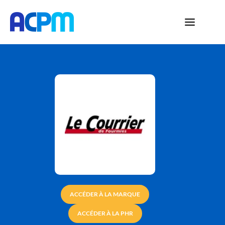
ACCÉDER À LA MARQUE
ACCÉDER À LA PHR