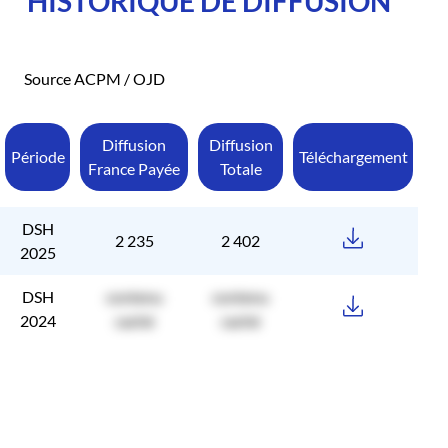
HISTORIQUE DE DIFFUSION
Source ACPM / OJD
Diffusion
Diffusion
Période
Téléchargement
France Payée
Totale
DSH
2 235
2 402
2025
DSH
contenu
contenu
2024
caché
caché