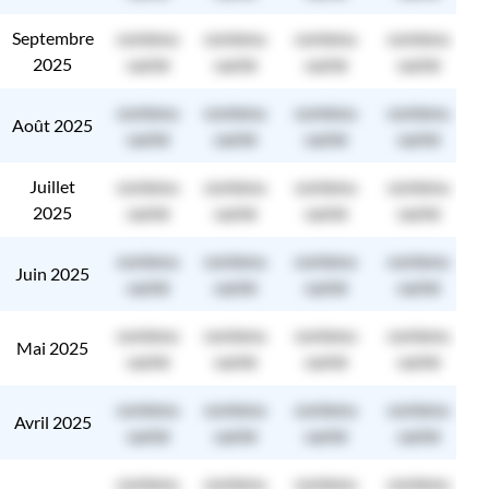
Septembre
contenu
contenu
contenu
contenu
2025
caché
caché
caché
caché
contenu
contenu
contenu
contenu
Août 2025
caché
caché
caché
caché
Juillet
contenu
contenu
contenu
contenu
2025
caché
caché
caché
caché
contenu
contenu
contenu
contenu
Juin 2025
caché
caché
caché
caché
contenu
contenu
contenu
contenu
Mai 2025
caché
caché
caché
caché
contenu
contenu
contenu
contenu
Avril 2025
caché
caché
caché
caché
contenu
contenu
contenu
contenu