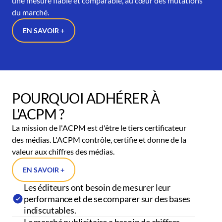
une mesure fiable et comparable, au cœur des mutations
du marché.
EN SAVOIR +
POURQUOI ADHÉRER À
L'ACPM ?
La mission de l'ACPM est d'être le tiers certificateur
des médias. L'ACPM contrôle, certifie et donne de la
valeur aux chiffres des médias.
EN SAVOIR +
Les éditeurs ont besoin de mesurer leur
performance et de se comparer sur des bases
indiscutables.
Le marché publicitaire a besoin de chiffres