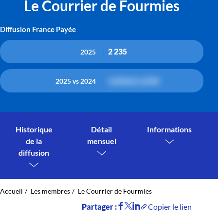
Le Courrier de Fourmies
Diffusion France Payée
2 235
2025
contenu caché
2025 vs 2024
Historique
Détail
Informations
de la
mensuel
diffusion
Accueil
Les membres
Le Courrier de Fourmies
Partager :
Copier le lien