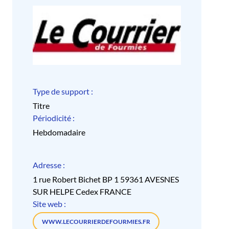
Type de support :
Titre
Périodicité :
Hebdomadaire
Adresse :
1 rue Robert Bichet BP 1 59361 AVESNES
SUR HELPE Cedex FRANCE
Site web :
WWW.LECOURRIERDEFOURMIES.FR