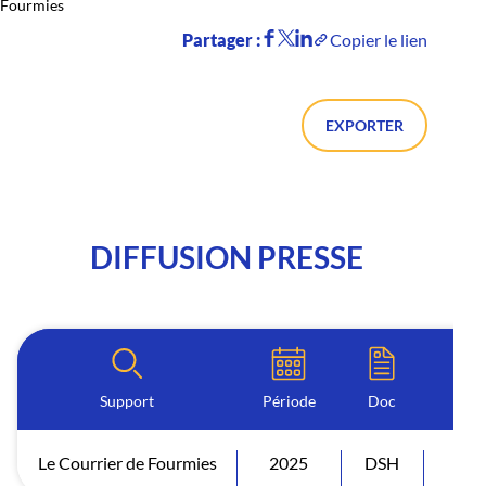
Fourmies
Partager :
Copier le lien
EXPORTER
DIFFUSION PRESSE
Support
Période
Doc
Le Courrier de Fourmies
2025
DSH
Dif