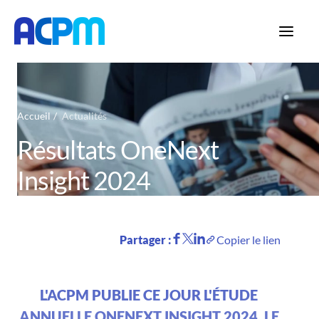
Accueil
Actualités
Résultats OneNext
Insight 2024
Partager :
Copier le lien
L'ACPM PUBLIE CE JOUR L'ÉTUDE
ANNUELLE ONENEXT INSIGHT 2024, LE