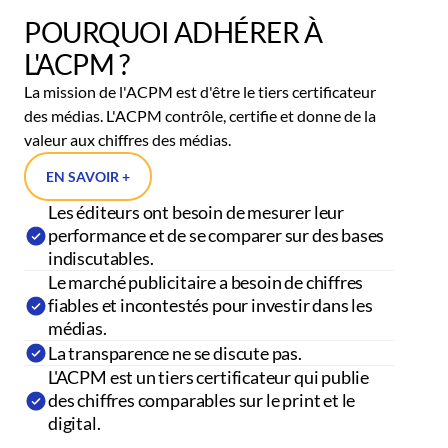
POURQUOI ADHÉRER À
L'ACPM ?
La mission de l'ACPM est d'être le tiers certificateur
des médias. L'ACPM contrôle, certifie et donne de la
valeur aux chiffres des médias.
EN SAVOIR +
Les éditeurs ont besoin de mesurer leur
performance et de se comparer sur des bases
indiscutables.
Le marché publicitaire a besoin de chiffres
fiables et incontestés pour investir dans les
médias.
La transparence ne se discute pas.
L'ACPM est un tiers certificateur qui publie
des chiffres comparables sur le print et le
digital.