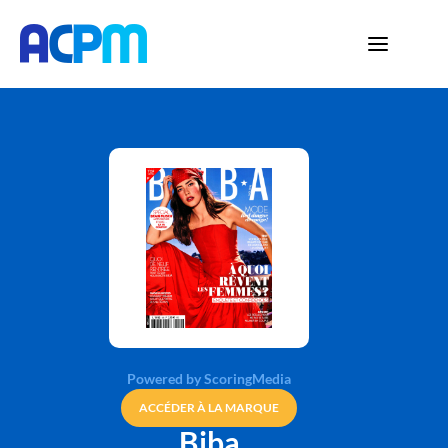
Powered by
ScoringMedia
ACCÉDER À LA MARQUE
Biba