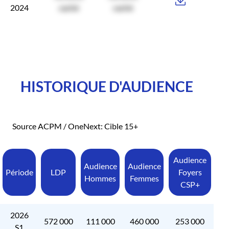
2024
caché
caché
HISTORIQUE D'AUDIENCE
Source ACPM / OneNext: Cible 15+
Audience
Audience
Audience
Période
LDP
Foyers
Hommes
Femmes
CSP+
2026
572 000
111 000
460 000
253 000
S1