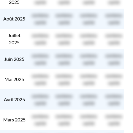
2025
caché
caché
caché
caché
contenu
contenu
contenu
contenu
Août 2025
caché
caché
caché
caché
Juillet
contenu
contenu
contenu
contenu
2025
caché
caché
caché
caché
contenu
contenu
contenu
contenu
Juin 2025
caché
caché
caché
caché
contenu
contenu
contenu
contenu
Mai 2025
caché
caché
caché
caché
contenu
contenu
contenu
contenu
Avril 2025
caché
caché
caché
caché
contenu
contenu
contenu
contenu
Mars 2025
caché
caché
caché
caché