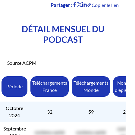
Partager :
Copier le lien
DÉTAIL MENSUEL DU
PODCAST
Source ACPM
Téléchargements
Téléchargements
Nombre
Période
France
Monde
d'épisode
Octobre
32
59
28
2024
Septembre
contenu
contenu caché
contenu caché