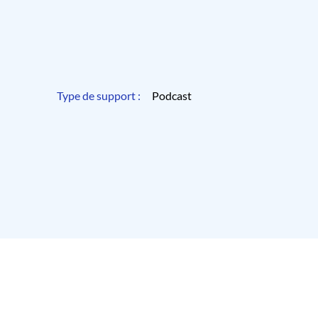
Type de support :
Podcast