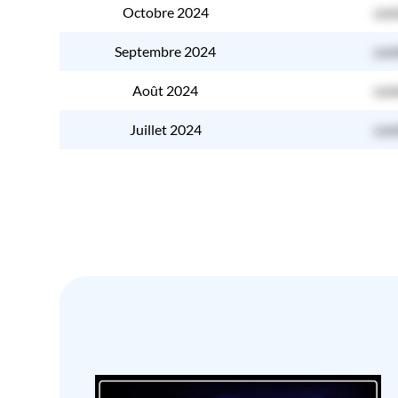
Octobre 2024
con
Septembre 2024
con
Août 2024
con
Juillet 2024
con