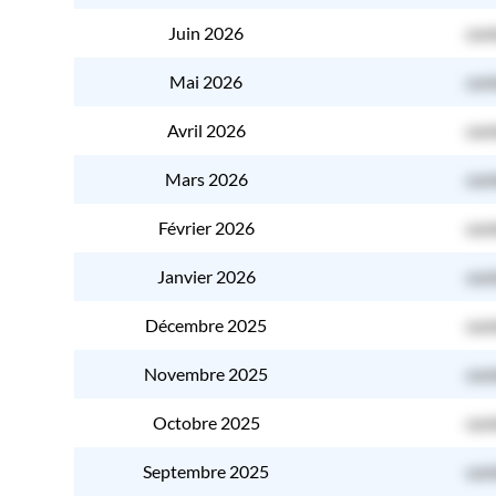
Juin 2026
con
Mai 2026
con
Avril 2026
con
Mars 2026
con
Février 2026
con
Janvier 2026
con
Décembre 2025
con
Novembre 2025
con
Octobre 2025
con
Septembre 2025
con