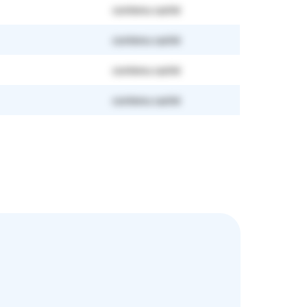
contenu caché
contenu caché
contenu caché
contenu caché