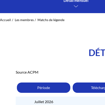
Détail mensuel
Accueil
Les membres
Matchs de légende
DÉT
Source ACPM
Période
Télécha
Juillet 2026