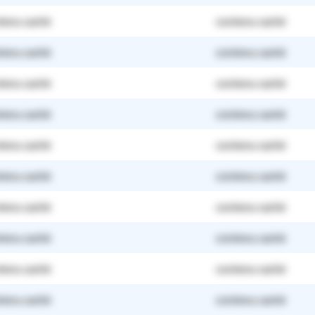
tenu caché
contenu caché
tenu caché
contenu caché
tenu caché
contenu caché
tenu caché
contenu caché
tenu caché
contenu caché
tenu caché
contenu caché
tenu caché
contenu caché
tenu caché
contenu caché
tenu caché
contenu caché
tenu caché
contenu caché