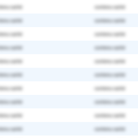
tenu caché
contenu caché
tenu caché
contenu caché
tenu caché
contenu caché
tenu caché
contenu caché
tenu caché
contenu caché
tenu caché
contenu caché
tenu caché
contenu caché
tenu caché
contenu caché
tenu caché
contenu caché
tenu caché
contenu caché