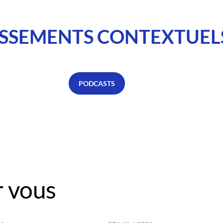
SSEMENTS CONTEXTUEL
PODCASTS
 vous