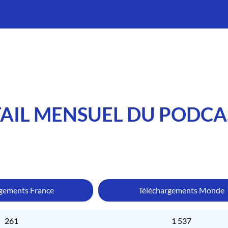
AIL MENSUEL DU PODCA
rgements France
Téléchargements Monde
261
1 537