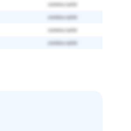
contenu caché
contenu caché
contenu caché
contenu caché