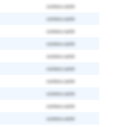
contenu caché
contenu caché
contenu caché
contenu caché
contenu caché
contenu caché
contenu caché
contenu caché
contenu caché
contenu caché