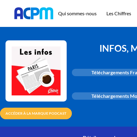
Qui sommes-nous
Les Chiffres
INFOS, M
Téléchargements Fr
Téléchargements M
ACCÉDER À LA MARQUE PODCAST