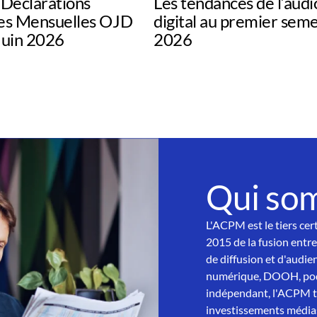
Déclarations
Les tendances de l’audi
s Mensuelles OJD
digital au premier sem
uin 2026
2026
Qui so
L'ACPM est le tiers cer
2015 de la fusion entre
de diffusion et d'audien
numérique, DOOH, podc
indépendant, l'ACPM tra
investissements médias