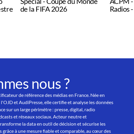
o
Spécial - Coupe du Monde
ACPM - 
estre
de la FIFA 2026
Radios -
mmes nous ?
tificateur de référence des médias en France. Née en
 l'OJD et AudiPresse, elle certifie et analyse les données
ce sur un large périmètre : presse, digital, radio
asts et réseaux sociaux. Acteur neutre et
nsforme la data en outil de décision et sécurise les
 grâce à une mesure fiable et comparable, au cœur des