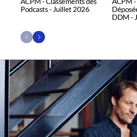
ACPM - Classements des
ACPM - 
Podcasts - Juillet 2026
Déposée
DDM - J