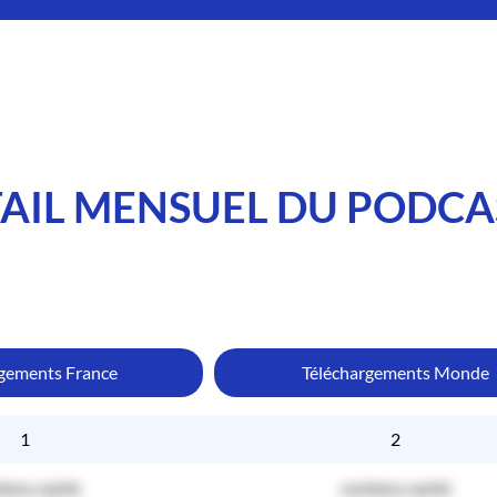
AIL MENSUEL DU PODCA
rgements France
Téléchargements Monde
1
2
tenu caché
contenu caché