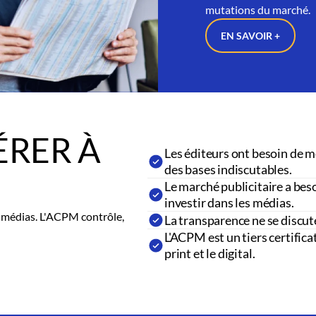
mutations du marché.
EN SAVOIR +
RER À
Les éditeurs ont besoin de m
des bases indiscutables.
Le marché publicitaire a beso
investir dans les médias.
es médias. L'ACPM contrôle,
La transparence ne se discut
L'ACPM est un tiers certifica
print et le digital.