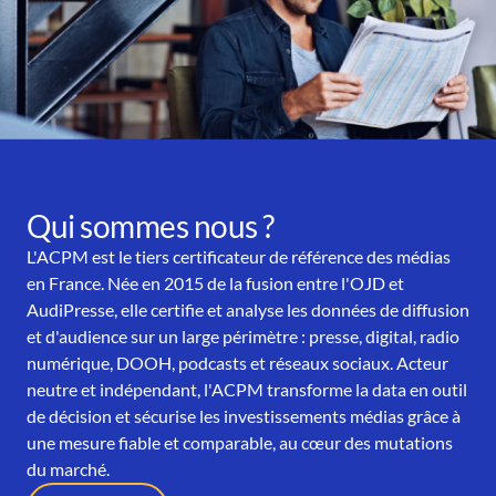
Qui sommes nous ?
L'ACPM est le tiers certificateur de référence des médias
en France. Née en 2015 de la fusion entre l'OJD et
AudiPresse, elle certifie et analyse les données de diffusion
et d'audience sur un large périmètre : presse, digital, radio
numérique, DOOH, podcasts et réseaux sociaux. Acteur
neutre et indépendant, l'ACPM transforme la data en outil
de décision et sécurise les investissements médias grâce à
une mesure fiable et comparable, au cœur des mutations
du marché.