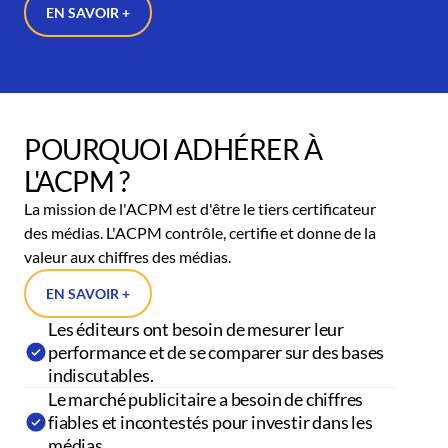
EN SAVOIR +
POURQUOI ADHÉRER À
L'ACPM ?
La mission de l'ACPM est d'être le tiers certificateur
des médias. L'ACPM contrôle, certifie et donne de la
valeur aux chiffres des médias.
EN SAVOIR +
Les éditeurs ont besoin de mesurer leur
performance et de se comparer sur des bases
indiscutables.
Le marché publicitaire a besoin de chiffres
fiables et incontestés pour investir dans les
médias.