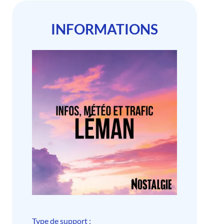
INFORMATIONS
Type de support :