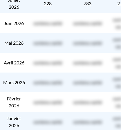
228
783
272
2026
contenu
Juin 2026
contenu caché
contenu caché
caché
contenu
Mai 2026
contenu caché
contenu caché
caché
contenu
Avril 2026
contenu caché
contenu caché
caché
contenu
Mars 2026
contenu caché
contenu caché
caché
Février
contenu
contenu caché
contenu caché
2026
caché
Janvier
contenu
contenu caché
contenu caché
2026
caché