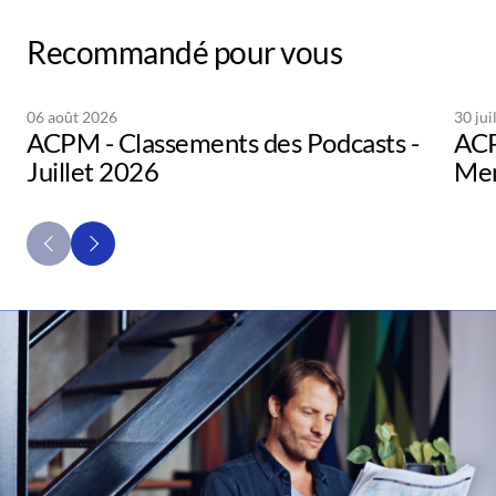
Recommandé pour vous
06 août 2026
30 jui
ACPM - Classements des Podcasts -
ACP
Juillet 2026
Men