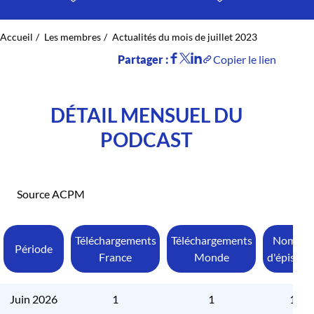
Accueil
Les membres
Actualités du mois de juillet 2023
Partager :
Copier le lien
DÉTAIL MENSUEL DU
PODCAST
Source ACPM
Téléchargements
Téléchargements
Nombre
Période
France
Monde
d'épisode
Juin 2026
1
1
1