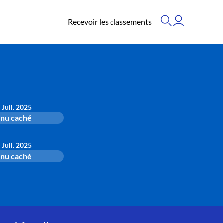
Recevoir les classements
s Juil. 2025
nu caché
s Juil. 2025
nu caché