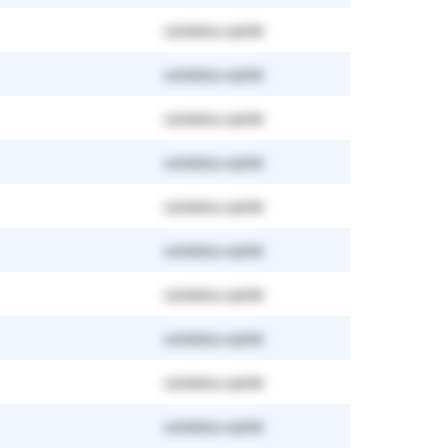
contenu caché
contenu caché
contenu caché
contenu caché
contenu caché
contenu caché
contenu caché
contenu caché
contenu caché
contenu caché