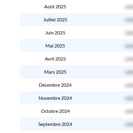
Août 2025
con
Juillet 2025
con
Juin 2025
con
Mai 2025
con
Avril 2025
con
Mars 2025
con
Décembre 2024
con
Novembre 2024
con
Octobre 2024
con
Septembre 2024
con