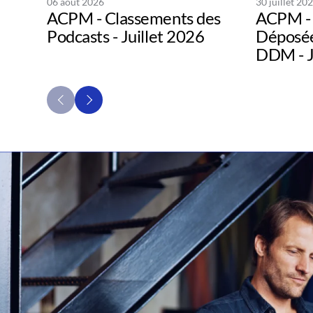
06 août 2026
30 juillet 20
ACPM - Classements des
ACPM - 
Podcasts - Juillet 2026
Déposée
DDM - J