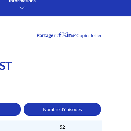
Informations
Partager :
Copier le lien
ST
Nombre d'épisodes
52