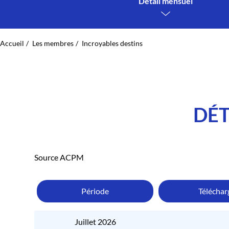
Détail mensuel
Accueil
Les membres
Incroyables destins
DÉT
Source ACPM
Période
Télécha
Juillet 2026