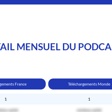
AIL MENSUEL DU PODCA
rgements France
Téléchargements Monde
1
1
tenu caché
contenu caché