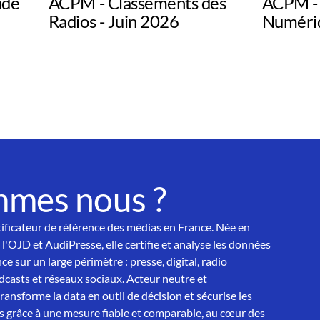
nde
ACPM - Classements des
ACPM -
Radios - Juin 2026
Numériq
mmes nous ?
tificateur de référence des médias en France. Née en
 l'OJD et AudiPresse, elle certifie et analyse les données
ce sur un large périmètre : presse, digital, radio
asts et réseaux sociaux. Acteur neutre et
nsforme la data en outil de décision et sécurise les
 grâce à une mesure fiable et comparable, au cœur des