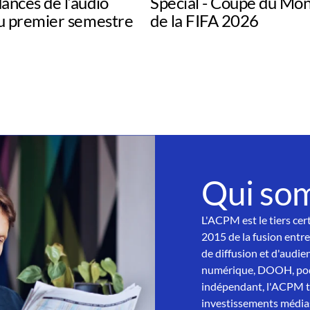
ances de l’audio
Spécial - Coupe du Mo
au premier semestre
de la FIFA 2026
Qui so
L'ACPM est le tiers cer
2015 de la fusion entre
de diffusion et d'audien
numérique, DOOH, podc
indépendant, l'ACPM tra
investissements médias