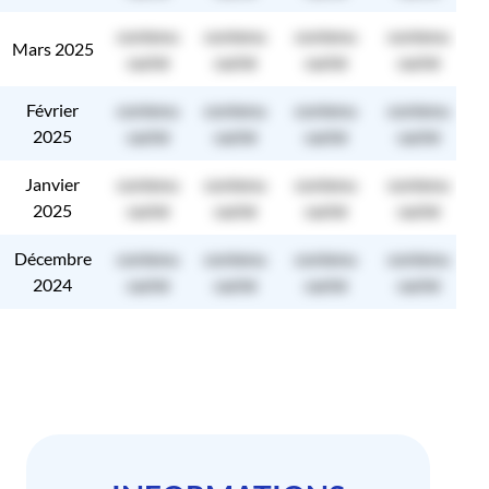
contenu
contenu
contenu
contenu
Mars 2025
caché
caché
caché
caché
Février
contenu
contenu
contenu
contenu
2025
caché
caché
caché
caché
Janvier
contenu
contenu
contenu
contenu
2025
caché
caché
caché
caché
Décembre
contenu
contenu
contenu
contenu
2024
caché
caché
caché
caché