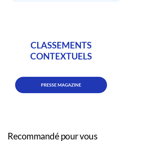
CLASSEMENTS
CONTEXTUELS
PRESSE MAGAZINE
Recommandé pour vous