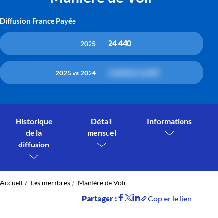
Diffusion France Payée
24 440
2025
contenu caché
2025 vs 2024
Historique
Détail
Informations
de la
mensuel
diffusion
Accueil
Les membres
Manière de Voir
Partager :
Copier le lien