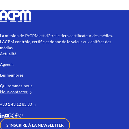
La mission de l'ACPM est d'être le tiers certificateur des médias.
L'ACPM contrôle, certifie et donne de la valeur aux chiffres des
médias.
Actualité
Agenda
Les membres
Qui sommes-nous
Nous contacter
+33 1 43 12 85 30
S'INSCRIRE À LA NEWSLETTER