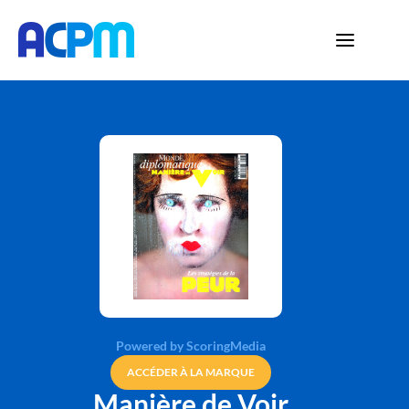
Powered by
ScoringMedia
ACCÉDER À LA MARQUE
Manière de Voir