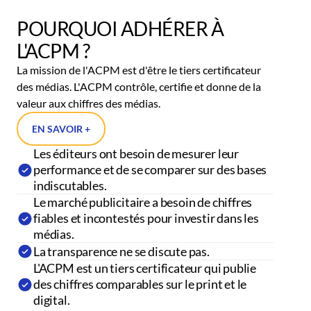
POURQUOI ADHÉRER À
L'ACPM ?
La mission de l'ACPM est d'être le tiers certificateur
des médias. L'ACPM contrôle, certifie et donne de la
valeur aux chiffres des médias.
EN SAVOIR +
Les éditeurs ont besoin de mesurer leur
performance et de se comparer sur des bases
indiscutables.
Le marché publicitaire a besoin de chiffres
fiables et incontestés pour investir dans les
médias.
La transparence ne se discute pas.
L'ACPM est un tiers certificateur qui publie
des chiffres comparables sur le print et le
digital.