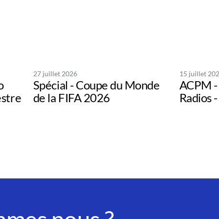
27 juillet 2026
15 juillet 20
o
Spécial - Coupe du Monde
ACPM - 
estre
de la FIFA 2026
Radios -