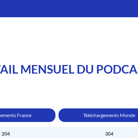
AIL MENSUEL DU PODCA
gements France
Téléchargements Monde
204
304