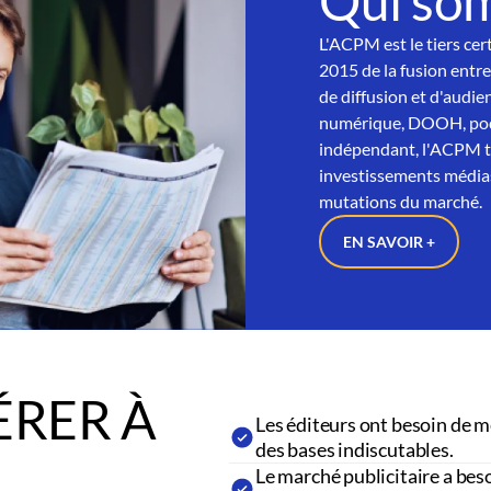
Qui so
L'ACPM est le tiers cer
2015 de la fusion entre
de diffusion et d'audien
numérique, DOOH, podc
indépendant, l'ACPM tra
investissements médias
mutations du marché.
EN SAVOIR +
RER À
Les éditeurs ont besoin de m
des bases indiscutables.
Le marché publicitaire a beso