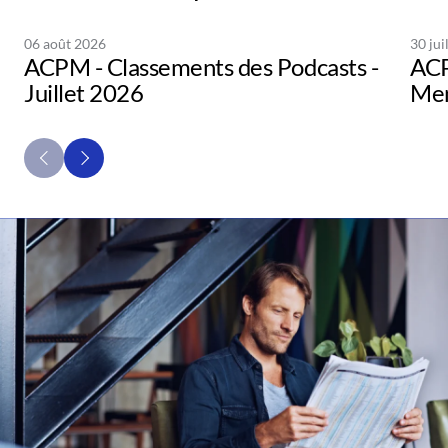
06 août 2026
30 jui
ACPM - Classements des Podcasts -
ACP
Juillet 2026
Men