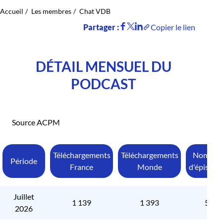
Accueil
Les membres
Chat VDB
Partager :
Copier le lien
DÉTAIL MENSUEL DU
PODCAST
Source ACPM
Téléchargements
Téléchargements
Nombre
Période
France
Monde
d'épisode
Juillet
1 139
1 393
5
2026