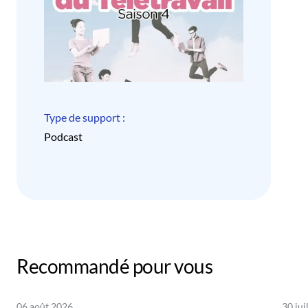
Type de support :
Podcast
Recommandé pour vous
06 août 2026
30 jui