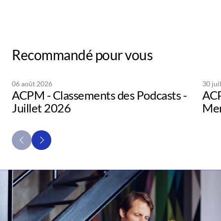
Recommandé pour vous
06 août 2026
30 jui
ACPM - Classements des Podcasts -
ACP
Juillet 2026
Men