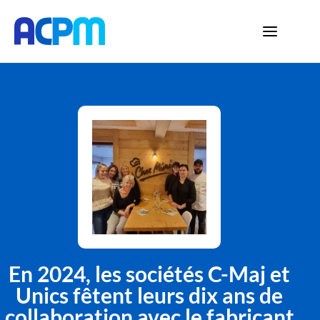
En 2024, les sociétés C-Maj et
Unics fêtent leurs dix ans de
collaboration avec le fabricant