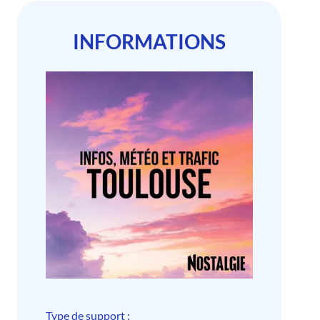
INFORMATIONS
Type de support :