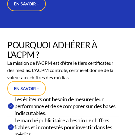
EN SAVOIR +
POURQUOI ADHÉRER À
L'ACPM ?
La mission de l'ACPM est d'être le tiers certificateur
des médias. L'ACPM contrôle, certifie et donne de la
valeur aux chiffres des médias.
EN SAVOIR +
Les éditeurs ont besoin de mesurer leur
performance et de se comparer sur des bases
indiscutables.
Le marché publicitaire a besoin de chiffres
fiables et incontestés pour investir dans les
médias.