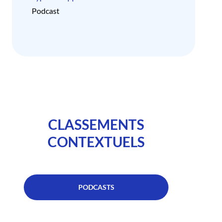
Podcast
CLASSEMENTS
CONTEXTUELS
PODCASTS