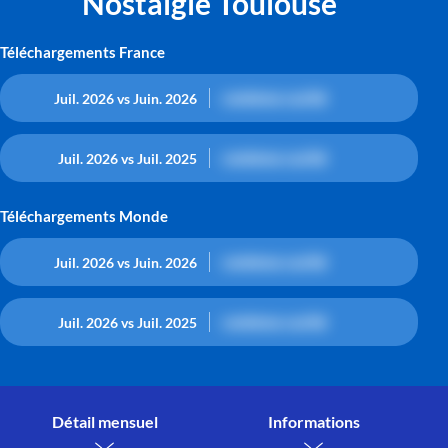
Nostalgie Toulouse
Téléchargements France
contenu caché
Juil. 2026 vs Juin. 2026
contenu caché
Juil. 2026 vs Juil. 2025
Téléchargements Monde
contenu caché
Juil. 2026 vs Juin. 2026
contenu caché
Juil. 2026 vs Juil. 2025
Détail mensuel
Informations