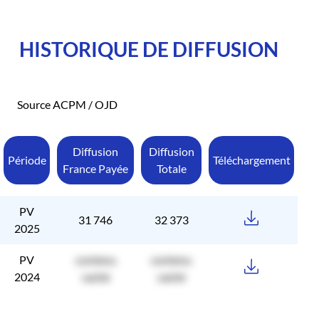
HISTORIQUE DE DIFFUSION
Source ACPM / OJD
Diffusion
Diffusion
Période
Téléchargement
France Payée
Totale
PV
31 746
32 373
2025
PV
contenu
contenu
2024
caché
caché