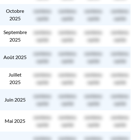
Octobre
contenu
contenu
contenu
contenu
2025
caché
caché
caché
caché
Septembre
contenu
contenu
contenu
contenu
2025
caché
caché
caché
caché
contenu
contenu
contenu
contenu
Août 2025
caché
caché
caché
caché
Juillet
contenu
contenu
contenu
contenu
2025
caché
caché
caché
caché
contenu
contenu
contenu
contenu
Juin 2025
caché
caché
caché
caché
contenu
contenu
contenu
contenu
Mai 2025
caché
caché
caché
caché
contenu
contenu
contenu
contenu