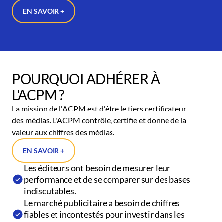
EN SAVOIR +
POURQUOI ADHÉRER À
L'ACPM ?
La mission de l'ACPM est d'être le tiers certificateur
des médias. L'ACPM contrôle, certifie et donne de la
valeur aux chiffres des médias.
EN SAVOIR +
Les éditeurs ont besoin de mesurer leur
performance et de se comparer sur des bases
indiscutables.
Le marché publicitaire a besoin de chiffres
fiables et incontestés pour investir dans les