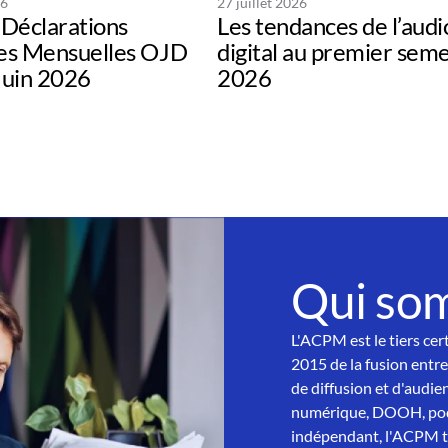
26
27 juillet 2026
Déclarations
Les tendances de l’audi
s Mensuelles OJD
digital au premier sem
uin 2026
2026
Qui so
L'ACPM est le tiers cer
2015 de la fusion entre
de diffusion et d'audien
numérique, DOOH, podc
indépendant, l'ACPM tra