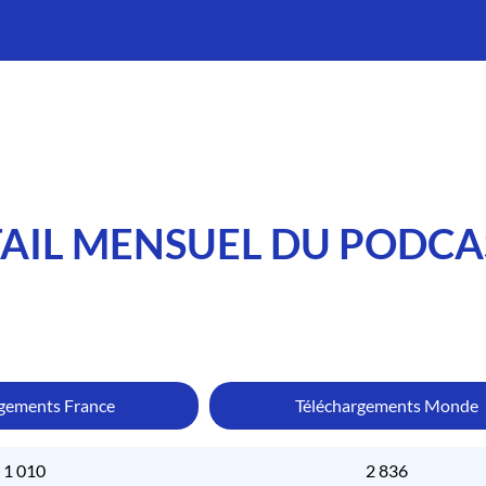
AIL MENSUEL DU PODCA
rgements France
Téléchargements Monde
1 010
2 836