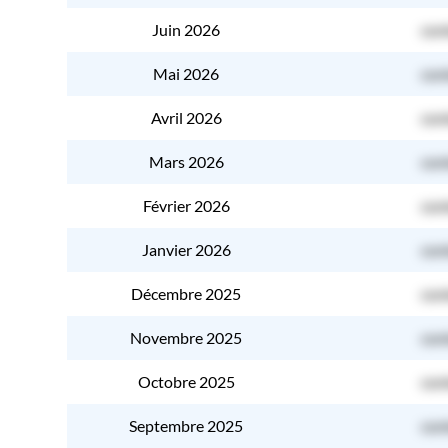
Juin 2026
con
Mai 2026
con
Avril 2026
con
Mars 2026
con
Février 2026
con
Janvier 2026
con
Décembre 2025
con
Novembre 2025
con
Octobre 2025
con
Septembre 2025
con