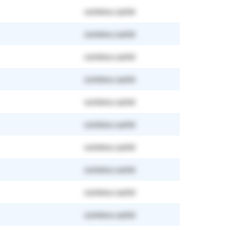
contenu caché
contenu caché
contenu caché
contenu caché
contenu caché
contenu caché
contenu caché
contenu caché
contenu caché
contenu caché