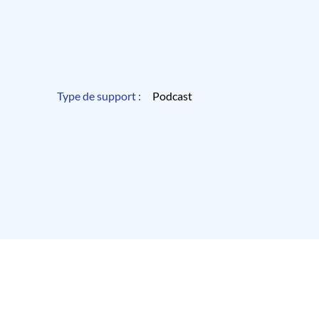
Type de support :
Podcast