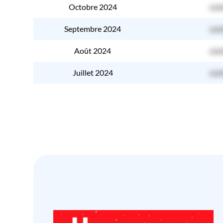
Octobre 2024
con
Septembre 2024
con
Août 2024
con
Juillet 2024
con