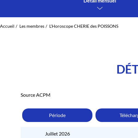
Détail mensuel
Accueil
Les membres
L'Horoscope CHERIE des POISSONS
DÉT
Source ACPM
Période
Télécha
Juillet 2026