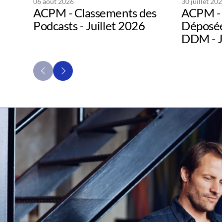
06 août 2026
30 juillet 20
ACPM - Classements des
ACPM - 
Podcasts - Juillet 2026
Déposée
DDM - J