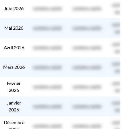
contenu
Juin 2026
contenu caché
contenu caché
caché
contenu
Mai 2026
contenu caché
contenu caché
caché
contenu
Avril 2026
contenu caché
contenu caché
caché
contenu
Mars 2026
contenu caché
contenu caché
caché
Février
contenu
contenu caché
contenu caché
2026
caché
Janvier
contenu
contenu caché
contenu caché
2026
caché
Décembre
contenu
contenu caché
contenu caché