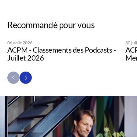
Recommandé pour vous
06 août 2026
30 jui
ACPM - Classements des Podcasts -
ACP
Juillet 2026
Men