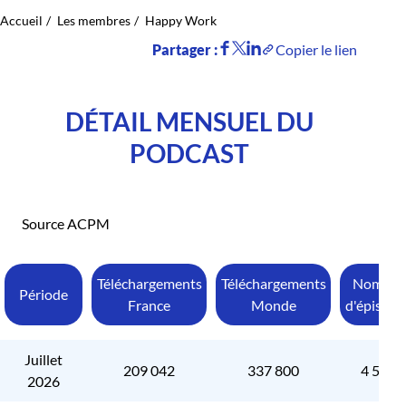
Accueil
Les membres
Happy Work
Partager :
Copier le lien
DÉTAIL MENSUEL DU
PODCAST
Source ACPM
Téléchargements
Téléchargements
Nombre
Période
France
Monde
d'épisode
Juillet
209 042
337 800
4 589
2026