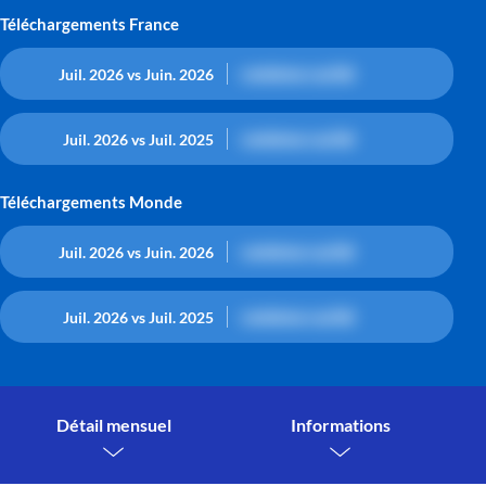
Téléchargements France
contenu caché
Juil. 2026 vs Juin. 2026
contenu caché
Juil. 2026 vs Juil. 2025
Téléchargements Monde
contenu caché
Juil. 2026 vs Juin. 2026
contenu caché
Juil. 2026 vs Juil. 2025
Détail mensuel
Informations