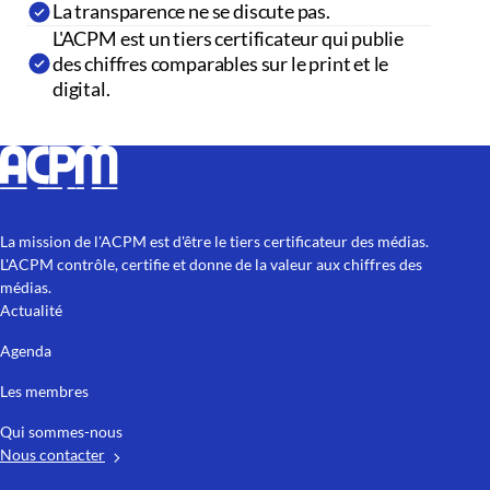
La transparence ne se discute pas.
L'ACPM est un tiers certificateur qui publie
des chiffres comparables sur le print et le
digital.
La mission de l'ACPM est d'être le tiers certificateur des médias.
L'ACPM contrôle, certifie et donne de la valeur aux chiffres des
médias.
Actualité
Agenda
Les membres
Qui sommes-nous
Nous contacter