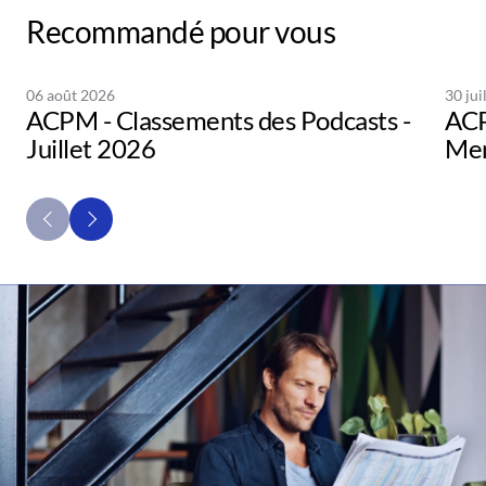
Recommandé pour vous
06 août 2026
30 jui
ACPM - Classements des Podcasts -
ACP
Juillet 2026
Men