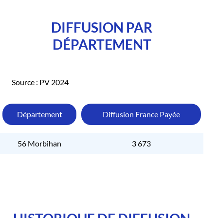
DIFFUSION PAR
DÉPARTEMENT
Source : PV 2024
Département
Diffusion France Payée
56 Morbihan
3 673