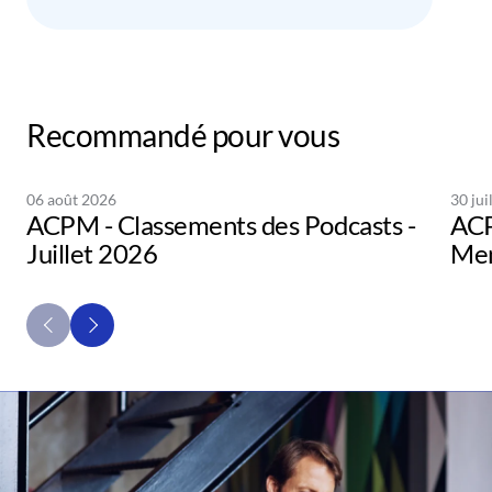
Recommandé pour vous
06 août 2026
30 jui
ACPM - Classements des Podcasts -
ACP
Juillet 2026
Men