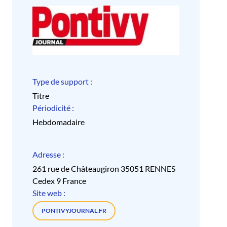
Type de support :
Titre
Périodicité :
Hebdomadaire
Adresse :
261 rue de Châteaugiron 35051 RENNES
Cedex 9 France
Site web :
PONTIVYJOURNAL.FR