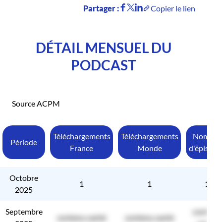
Partager :
Copier le lien
DÉTAIL MENSUEL DU
PODCAST
Source ACPM
Téléchargements
Téléchargements
Nombre
Période
France
Monde
d'épisode
Octobre
1
1
1
2025
Septembre
contenu
contenu caché
contenu caché