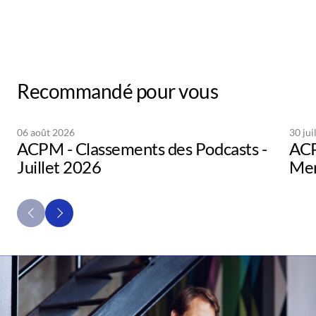
Recommandé pour vous
06 août 2026
30 jui
ACPM - Classements des Podcasts -
ACP
Juillet 2026
Men