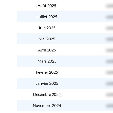
Août 2025
con
Juillet 2025
con
Juin 2025
con
Mai 2025
con
Avril 2025
con
Mars 2025
con
Février 2025
con
Janvier 2025
con
Décembre 2024
con
Novembre 2024
con