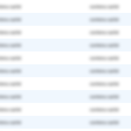
tenu caché
contenu caché
tenu caché
contenu caché
tenu caché
contenu caché
tenu caché
contenu caché
tenu caché
contenu caché
tenu caché
contenu caché
tenu caché
contenu caché
tenu caché
contenu caché
tenu caché
contenu caché
tenu caché
contenu caché