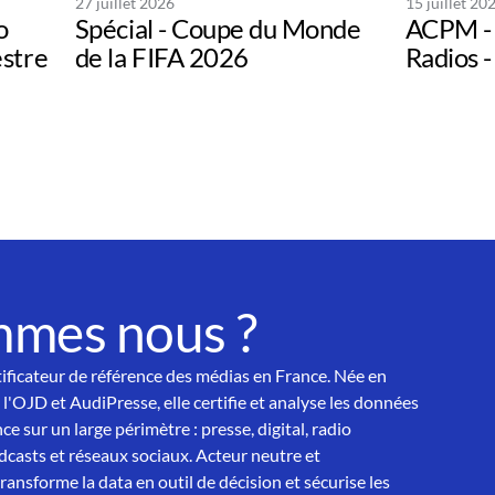
27 juillet 2026
15 juillet 20
o
Spécial - Coupe du Monde
ACPM - 
estre
de la FIFA 2026
Radios -
mmes nous ?
tificateur de référence des médias en France. Née en
 l'OJD et AudiPresse, elle certifie et analyse les données
ce sur un large périmètre : presse, digital, radio
asts et réseaux sociaux. Acteur neutre et
nsforme la data en outil de décision et sécurise les