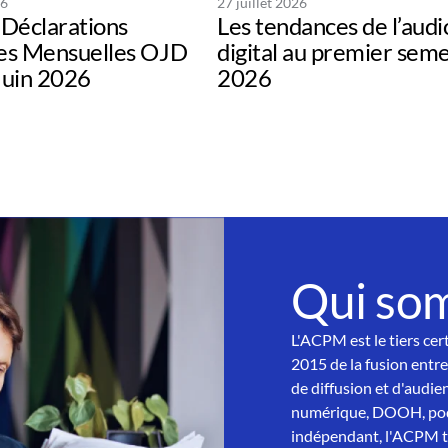
26
27 juillet 2026
Déclarations
Les tendances de l’audi
s Mensuelles OJD
digital au premier sem
uin 2026
2026
Qui so
L'ACPM est le tiers cer
2015 de la fusion entre
de diffusion et d'audien
numérique, DOOH, podc
indépendant, l'ACPM tra