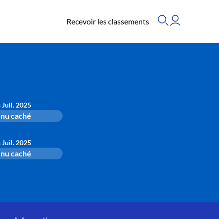
Recevoir les classements
s Juil. 2025
nu caché
s Juil. 2025
nu caché