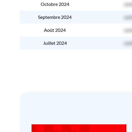
Octobre 2024
con
Septembre 2024
con
Août 2024
con
Juillet 2024
con