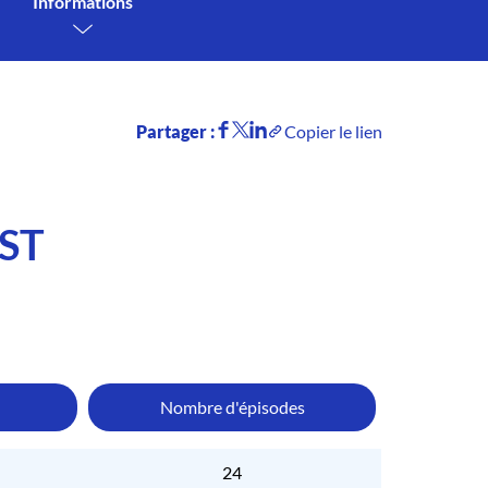
Informations
Partager :
Copier le lien
ST
Nombre d'épisodes
24