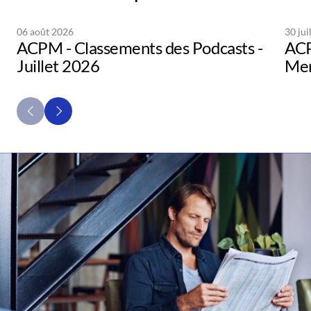
06 août 2026
30 jui
ACPM - Classements des Podcasts -
ACP
Juillet 2026
Men