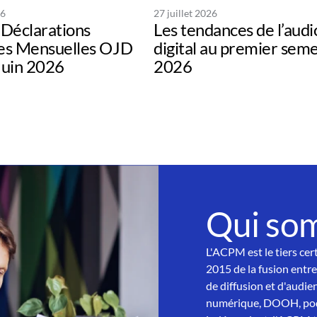
26
27 juillet 2026
Déclarations
Les tendances de l’audi
s Mensuelles OJD
digital au premier sem
uin 2026
2026
Qui so
L'ACPM est le tiers cer
2015 de la fusion entre
de diffusion et d'audien
numérique, DOOH, podc