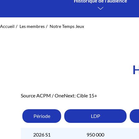
Historique de l'audience
Accueil
Les membres
Notre Temps Jeux
Source ACPM / OneNext: Cible 15+
Période
LDP
2026 S1
950 000