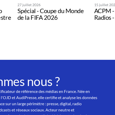
27 juillet 2026
15 juillet 20
o
Spécial - Coupe du Monde
ACPM - 
estre
de la FIFA 2026
Radios -
mmes nous ?
tificateur de référence des médias en France. Née en
 l'OJD et AudiPresse, elle certifie et analyse les données
ce sur un large périmètre : presse, digital, radio
asts et réseaux sociaux. Acteur neutre et