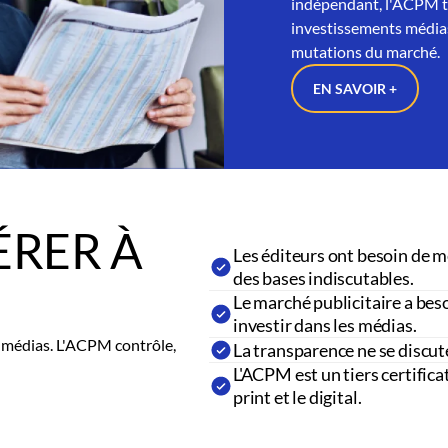
indépendant, l'ACPM tra
investissements médias
mutations du marché.
EN SAVOIR +
RER À
Les éditeurs ont besoin de m
des bases indiscutables.
Le marché publicitaire a beso
investir dans les médias.
es médias. L'ACPM contrôle,
La transparence ne se discut
L'ACPM est un tiers certifica
print et le digital.