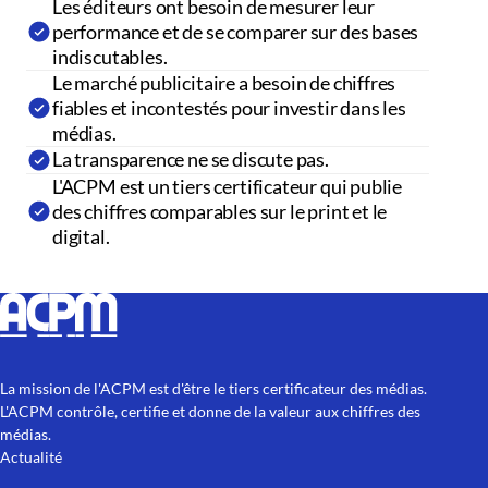
Les éditeurs ont besoin de mesurer leur
performance et de se comparer sur des bases
indiscutables.
Le marché publicitaire a besoin de chiffres
fiables et incontestés pour investir dans les
médias.
La transparence ne se discute pas.
L'ACPM est un tiers certificateur qui publie
des chiffres comparables sur le print et le
digital.
La mission de l'ACPM est d'être le tiers certificateur des médias.
L'ACPM contrôle, certifie et donne de la valeur aux chiffres des
médias.
Actualité