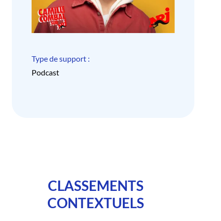
Type de support :
Podcast
CLASSEMENTS
CONTEXTUELS