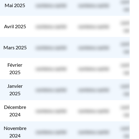
contenu
Mai 2025
contenu caché
contenu caché
caché
contenu
Avril 2025
contenu caché
contenu caché
caché
contenu
Mars 2025
contenu caché
contenu caché
caché
Février
contenu
contenu caché
contenu caché
2025
caché
Janvier
contenu
contenu caché
contenu caché
2025
caché
Décembre
contenu
contenu caché
contenu caché
2024
caché
Novembre
contenu
contenu caché
contenu caché
2024
caché