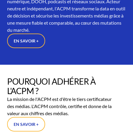
numérique, DOOH, podcasts et réseaux sociaux. Acteur
neutre et indépendant, l'ACPM transforme la data en outil
de décision et sécurise les investissements médias grâce à
une mesure fiable et comparable, au cœur des mutations
du marché.
EN SAVOIR +
POURQUOI ADHÉRER À
L'ACPM ?
La mission de l'ACPM est d'être le tiers certificateur
des médias. L'ACPM contrôle, certifie et donne de la
valeur aux chiffres des médias.
EN SAVOIR +