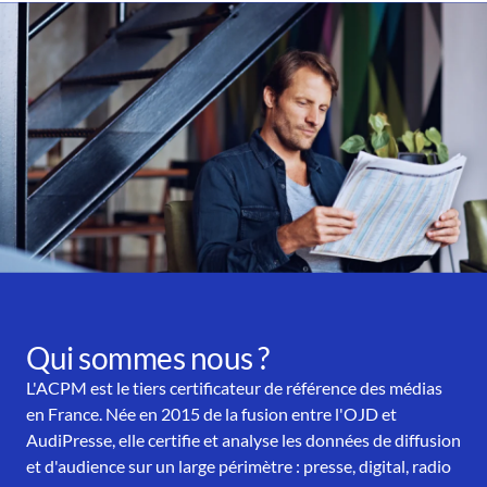
Qui sommes nous ?
L'ACPM est le tiers certificateur de référence des médias
en France. Née en 2015 de la fusion entre l'OJD et
AudiPresse, elle certifie et analyse les données de diffusion
et d'audience sur un large périmètre : presse, digital, radio