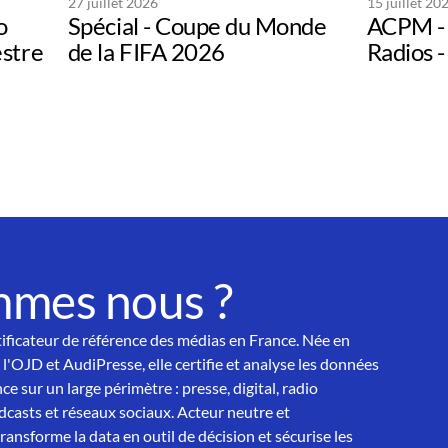
27 juillet 2026
15 juillet 20
o
Spécial - Coupe du Monde
ACPM - 
estre
de la FIFA 2026
Radios -
mmes nous ?
tificateur de référence des médias en France. Née en
 l'OJD et AudiPresse, elle certifie et analyse les données
ce sur un large périmètre : presse, digital, radio
asts et réseaux sociaux. Acteur neutre et
nsforme la data en outil de décision et sécurise les