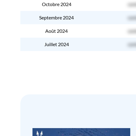
Octobre 2024
con
Septembre 2024
con
Août 2024
con
Juillet 2024
con