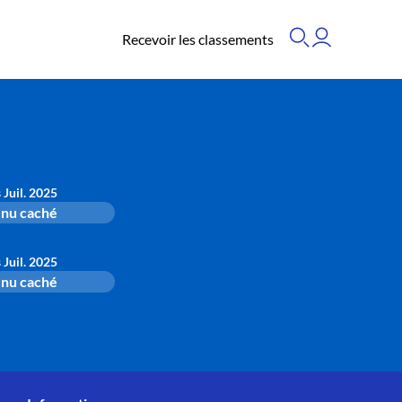
Recevoir les classements
s Juil. 2025
nu caché
s Juil. 2025
nu caché