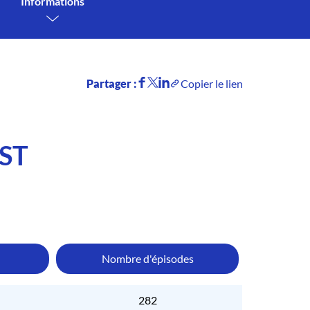
Informations
Partager :
Copier le lien
ST
Nombre d'épisodes
282