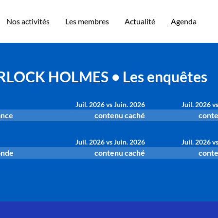
Nos activités
Les membres
Actualité
Agenda
RLOCK HOLMES • Les enquêtes
Juil. 2026 vs Juin. 2026
Juil. 2026 v
ance
contenu caché
conte
Juil. 2026 vs Juin. 2026
Juil. 2026 v
onde
contenu caché
conte