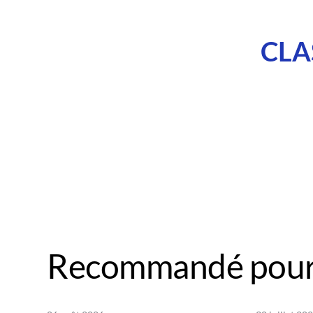
CLA
Recommandé pour