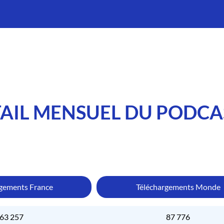
AIL MENSUEL DU PODCA
rgements France
Téléchargements Monde
63 257
87 776