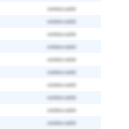
contenu caché
contenu caché
contenu caché
contenu caché
contenu caché
contenu caché
contenu caché
contenu caché
contenu caché
contenu caché