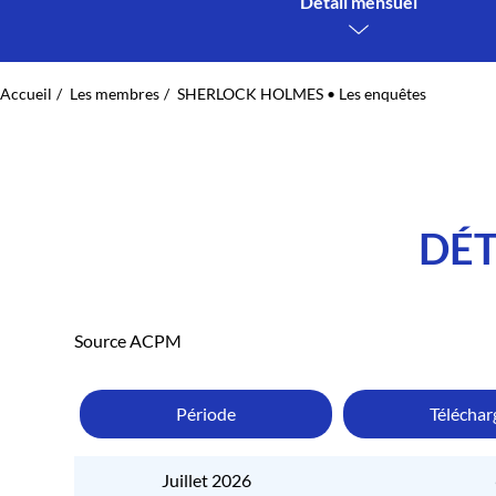
Détail mensuel
Accueil
Les membres
SHERLOCK HOLMES • Les enquêtes
DÉT
Source ACPM
Période
Télécha
Juillet 2026