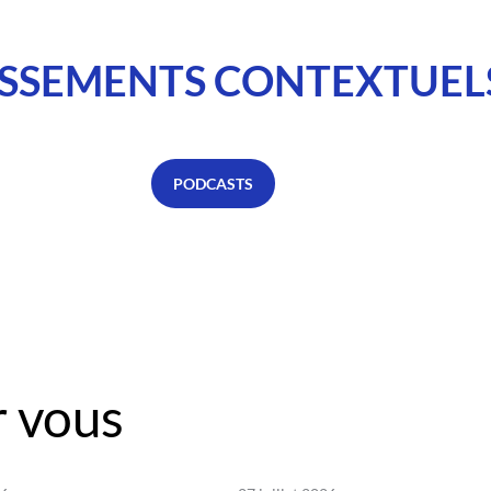
SSEMENTS CONTEXTUEL
PODCASTS
 vous