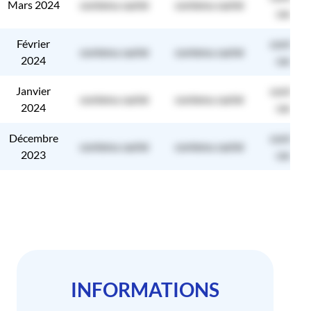
Mars 2024
contenu caché
contenu caché
caché
Février
contenu
contenu caché
contenu caché
2024
caché
Janvier
contenu
contenu caché
contenu caché
2024
caché
Décembre
contenu
contenu caché
contenu caché
2023
caché
INFORMATIONS