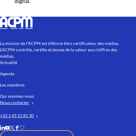
digital.
La mission de l'ACPM est d'être le tiers certificateur des médias.
L'ACPM contrôle, certifie et donne de la valeur aux chiffres des
médias.
Actualité
Agenda
Les membres
Qui sommes-nous
Nous contacter
+33 1 43 12 85 30