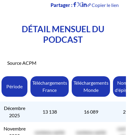
Partager :
Copier le lien
DÉTAIL MENSUEL DU
PODCAST
Source ACPM
Téléchargements
Téléchargements
Nombre
Période
France
Monde
d'épisode
Décembre
13 138
16 089
23
2025
Novembre
contenu
contenu caché
contenu caché