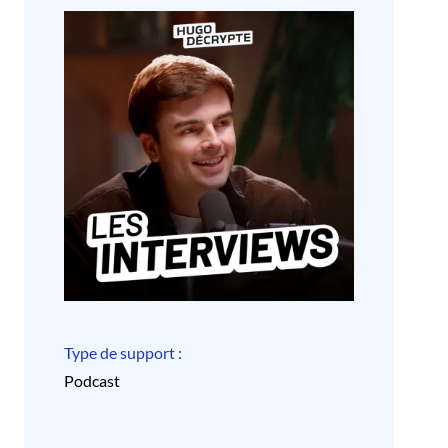
Type de support :
Podcast