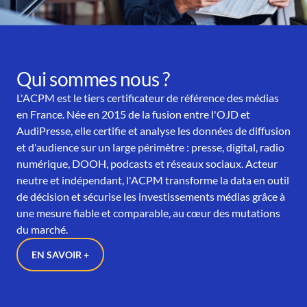
Qui sommes nous ?
L'ACPM est le tiers certificateur de référence des médias
en France. Née en 2015 de la fusion entre l'OJD et
AudiPresse, elle certifie et analyse les données de diffusion
et d'audience sur un large périmètre : presse, digital, radio
numérique, DOOH, podcasts et réseaux sociaux. Acteur
neutre et indépendant, l'ACPM transforme la data en outil
de décision et sécurise les investissements médias grâce à
une mesure fiable et comparable, au cœur des mutations
du marché.
EN SAVOIR +